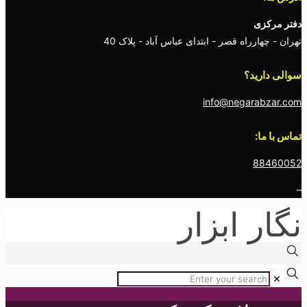
دفتر مرکزی
تهران - چهارراه قصر - ابتدای عباس آباد - پلاک 40
سوالی دارید؟
info@negarabzar.com
تماس با ما:
88460052
–
نگار ابزار
✕