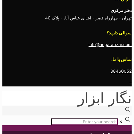
دفتر مرکزی
تهران - چهارراه قصر - ابتدای عباس آباد - پلاک 40
سوالی دارید؟
info@negarabzar.com
تماس با ما:
88460052
–
نگار ابزار
✕