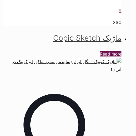
8
XSC
ماژیک Copic Sketch
Read more