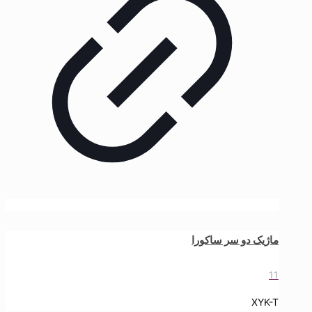
ماژیک دو سر ساکورا
11
XYK-T