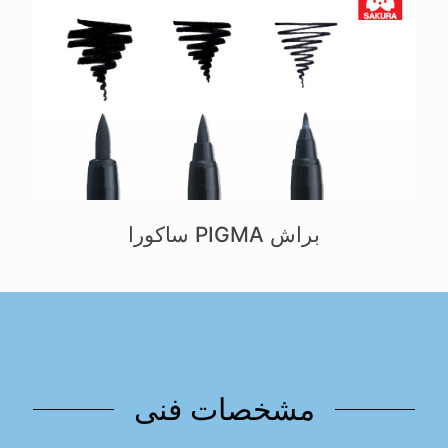
براش PIGMA ساکورا
مشخصات فنی