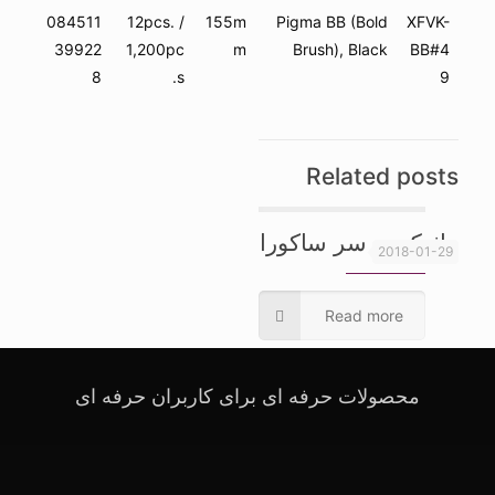
084511
12pcs. /
155m
Pigma BB (Bold
XFVK-
39922
1,200pc
m
Brush), Black
BB#4
8
s.
9
Related posts
ماژیک دو سر ساکورا
2018-01-29
Read more
محصولات حرفه ای برای کاربران حرفه ای