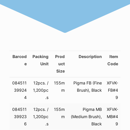
Barcod
Packing
Prod
Description
Item
e
Unit
uct
Code
Size
084511
12pcs. /
155m
Pigma FB (Fine
XFVK-
39924
1,200pc
m
Brush), Black
FB#4
4
s.
9
084511
12pcs. /
155m
Pigma MB
XFVK-
39923
1,200pc
m
(Medium Brush),
MB#4
6
s.
Black
9