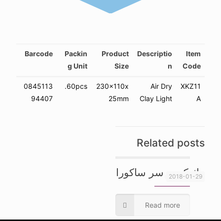
Barcode
Packin
Product
Descriptio
Item
g Unit
Size
n
Code
0845113
60pcs.
230x110x
Air Dry
XKZ11
94407
25mm
Clay Light
A
Related posts
ماژیک دو سر ساکورا
2018-01-29
Read more