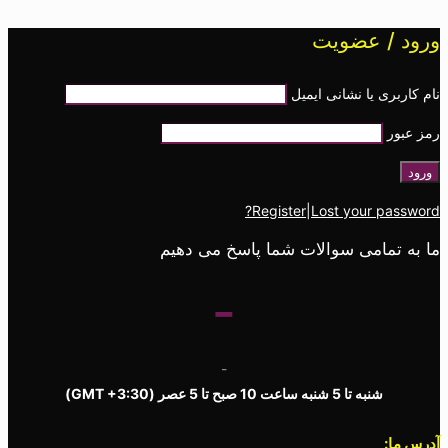
عضویت
 نشانی ایمیل
Register
|
Lost you
می سوالات شما پاسخ می دهیم
-
-
ه ساعت 10 صبح تا 5 عصر
(GMT +3:30)