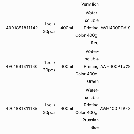
Vermilion
Water-
soluble
1pc. /
4901881811142
400ml
Printing
AWH
30pcs.
Color 400g,
Red
Water-
soluble
1pc. /
4901881811180
400ml
Printing
AWH
30pcs.
Color 400g,
Green
Water-
soluble
1pc. /
Printing
4901881811135
400ml
AWH
30pcs.
Color 400g,
Prussian
Blue