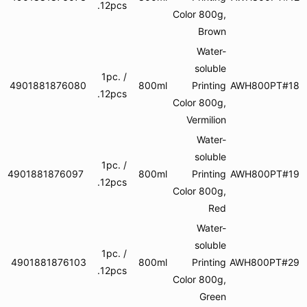
12pcs.
Color 800g,
Brown
Water-
soluble
1pc. /
4901881876080
800ml
Printing
AWH
12pcs.
Color 800g,
Vermilion
Water-
soluble
1pc. /
4901881876097
800ml
Printing
AWH
12pcs.
Color 800g,
Red
Water-
soluble
1pc. /
4901881876103
800ml
Printing
AWH
12pcs.
Color 800g,
Green