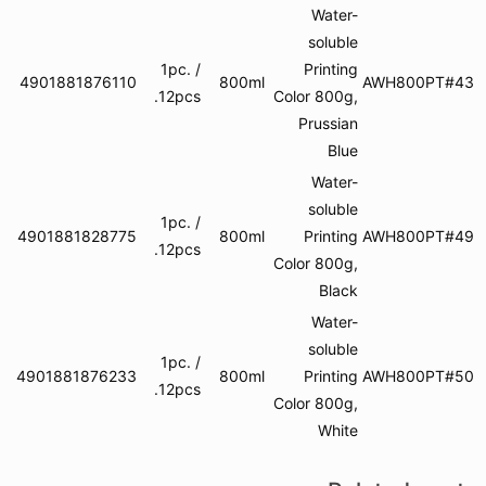
Water-
soluble
1pc. /
Printing
4901881876110
800ml
AWH
12pcs.
Color 800g,
Prussian
Blue
Water-
soluble
1pc. /
4901881828775
800ml
Printing
AWH
12pcs.
Color 800g,
Black
Water-
soluble
1pc. /
4901881876233
800ml
Printing
AWH
12pcs.
Color 800g,
White