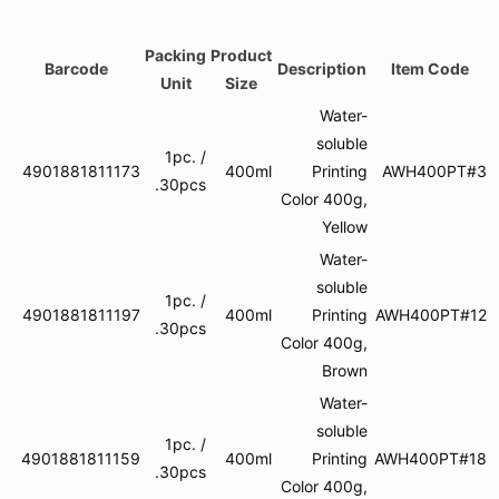
Packing
Product
Barcode
Description
It
Unit
Size
Water-
soluble
1pc. /
4901881811173
400ml
Printing
AW
30pcs.
Color 400g,
Yellow
Water-
soluble
1pc. /
4901881811197
400ml
Printing
AWH
30pcs.
Color 400g,
Brown
Water-
soluble
1pc. /
4901881811159
400ml
Printing
AWH
30pcs.
Color 400g,