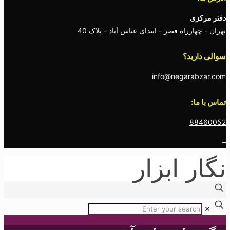
اه قصر - ابتدای عباس آباد - پلاک 40
؟
info@nega
 ابزار