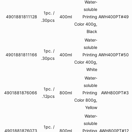
Water-
soluble
1pc. /
4901881811128
400ml
Printing
AWH
30pcs.
Color 400g,
Black
Water-
soluble
1pc. /
4901881811166
400ml
Printing
AWH
30pcs.
Color 400g,
White
Water-
soluble
1pc. /
4901881876066
800ml
Printing
AW
12pcs.
Color 800g,
Yellow
Water-
soluble
1pc. /
4901881876073
800ml
Printing
AWH