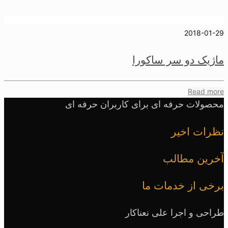
 سر ساکورا
رفه ای برای کاربران حرفه ای
خیر
طالب
خدمات ما
جرا علی نعناکار