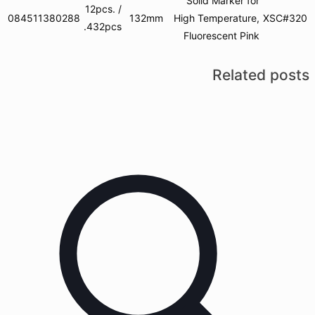
Solid Marker for
12pcs. /
084511380288
132mm
High Temperature,
XSC#320
432pcs.
Fluorescent Pink
Related posts