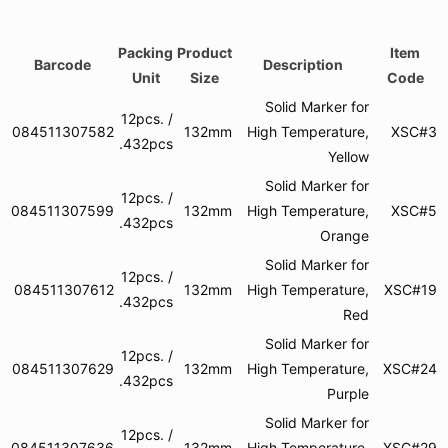
Packing
Product
Item
Barcode
Description
Unit
Size
Code
Solid Marker for
12pcs. /
084511307582
132mm
High Temperature,
XSC#3
432pcs.
Yellow
Solid Marker for
12pcs. /
084511307599
132mm
High Temperature,
XSC#5
432pcs.
Orange
Solid Marker for
12pcs. /
084511307612
132mm
High Temperature,
XSC#19
432pcs.
Red
Solid Marker for
12pcs. /
084511307629
132mm
High Temperature,
XSC#24
432pcs.
Purple
Solid Marker for
12pcs. /
084511307636
132mm
High Temperature,
XSC#29