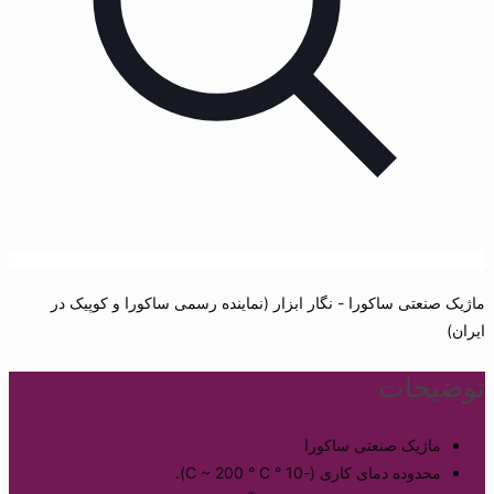
ماژیک صنعتی ساکورا - نگار ابزار (نماینده رسمی ساکورا و کوپیک در
ایران)
توضیحات
ماژیک صنعتی ساکورا
محدوده دمای کاری (-10 ° C ~ 200 ° C).