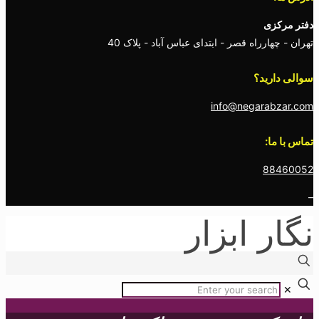
دفتر مرکزی
تهران - چهارراه قصر - ابتدای عباس آباد - پلاک 40
سوالی دارید؟
info@negarabzar.com
تماس با ما:
88460052
–
نگار ابزار
✕