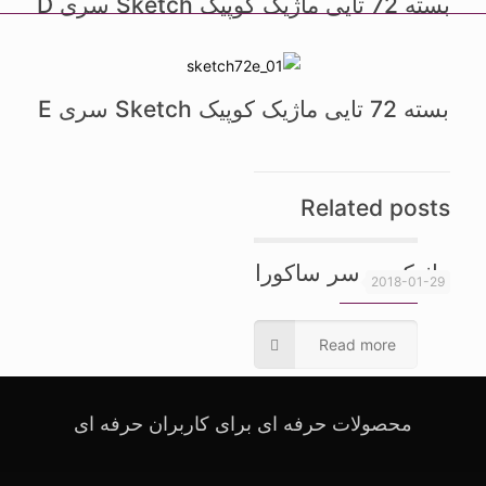
بسته 72 تایی ماژیک کوپیک Sketch سری D
بسته 72 تایی ماژیک کوپیک Sketch سری E
Related posts
ماژیک دو سر ساکورا
2018-01-29
Read more
محصولات حرفه ای برای کاربران حرفه ای