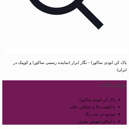
پاک کن اتودی ساکورا - نگار ابزار (نماینده رسمی ساکورا و کوپیک در
ایران)
توضیحات
پاک کن اتودی ساکورا
با کیفیت بالا و عملکرد عالی
موجود در سه رنگ
با امکان تعویض مغزی