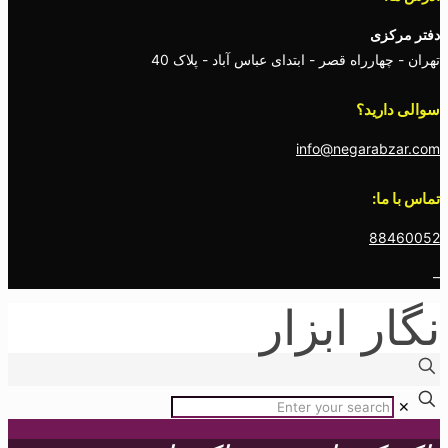
دفتر مرکزی
تهران - چهارراه قصر - ابتدای عباس آباد - پلاک 40
سوالی دارید؟
info@negarabzar.com
تماس با ما:
88460052
–
نگار ابزار
✕