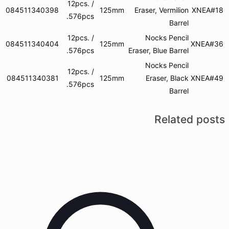
12pcs. /
084511340398
125mm
Eraser, Vermilion
XNEA#18
576pcs.
Barrel
12pcs. /
Nocks Pencil
084511340404
125mm
XNEA#36
576pcs.
Eraser, Blue Barrel
Nocks Pencil
12pcs. /
084511340381
125mm
Eraser, Black
XNEA#49
576pcs.
Barrel
Related posts