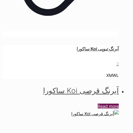
آبرنگ تیوپی Koi ساکورا
2
XMWL
آبرنگ قرصی Koi ساکورا
Read more