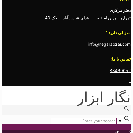
دفتر مرکزی
تهران - چهارراه قصر - ابتدای عباس آباد - پلاک 40
سوالی دارید؟
info@negarabzar.com
تماس با ما:
88460052
–
نگار ابزار
✕