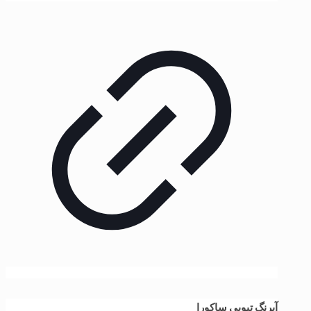
آبرنگ تیوپی ساکورا