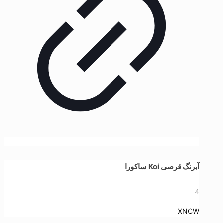
آبرنگ قرصی Koi ساکورا
4
XNCW